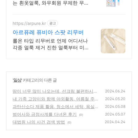
는 흰옷얼룩, 와우회원 무제한 무
료배송. 와이셔츠 찌든 때, 음식물
얼룩 고민? 쿠팡에서 간편하게 해
결하세요.
https://arpure.kr
광고
아르퓨레 퓨비아 스팟 리무버
롤온 타입 리무버로 언제 어디서나
각종 얼룩 제거 진한 얼룩부터 미
세얼룩까지 간편하게 제거!
'
일상
' 카테고리의 다른 글
땀이 너무 많이 나오는데, 선크림 불편하시죠?
2024.06.24
선크림 주기 관리
내 가족 고양이와 함께 야외활동, 여름철 주의
(0)
2024.05.20
사항
과탄산소다 제품 활용, 청소에서 세탁, 욕실까
(0)
2024.05.08
지 간단하게 정리
범어사와 금정사계를 다녀온 후기
(0)
2024.05.07
(0)
대법원 나의 사건 검색 방법
2024.04.24
(0)