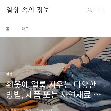
본문 바로가기
일상 속의 정보
홈
태그
일상
흰옷에 얼룩 지우는 다양한
방법, 제품 또는 자연재료 사
용
by 생각보다 가벼운
2024. 5. 23.