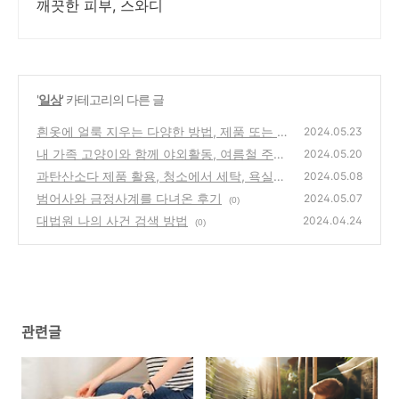
깨끗한 피부, 스와디
'
일상
' 카테고리의 다른 글
흰옷에 얼룩 지우는 다양한 방법, 제품 또는 자
2024.05.23
연재료 사용
내 가족 고양이와 함께 야외활동, 여름철 주의
(0)
2024.05.20
사항
과탄산소다 제품 활용, 청소에서 세탁, 욕실까
(0)
2024.05.08
지 간단하게 정리
범어사와 금정사계를 다녀온 후기
(0)
2024.05.07
(0)
대법원 나의 사건 검색 방법
2024.04.24
(0)
관련글