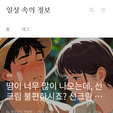
본문 바로가기
일상 속의 정보
홈
태그
일상
땀이 너무 많이 나오는데, 선
크림 불편하시죠? 선크림 주
기 관리
by 생각보다 가벼운
2024. 6. 24.