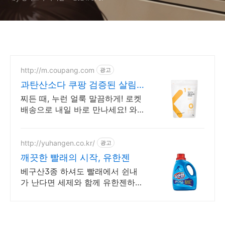
http://m.coupang.com
광고
과탄산소다 쿠팡 검증된 살림
필수템
찌든 때, 누런 얼룩 말끔하게! 로켓
배송으로 내일 바로 만나세요! 와
우회원 무료배송, 30일 안심 반품.
집안 청소 필수템을 쿠팡에서!
http://yuhangen.co.kr/
광고
깨끗한 빨래의 시작, 유한젠
베구산3종 하셔도 빨래에서 쉰내
가 난다면 세제와 함께 유한젠하세
요.