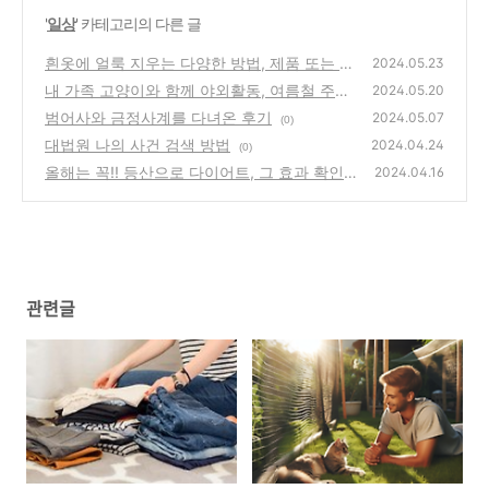
'
일상
' 카테고리의 다른 글
흰옷에 얼룩 지우는 다양한 방법, 제품 또는 자
2024.05.23
연재료 사용
내 가족 고양이와 함께 야외활동, 여름철 주의
(0)
2024.05.20
사항
범어사와 금정사계를 다녀온 후기
(0)
2024.05.07
(0)
대법원 나의 사건 검색 방법
2024.04.24
(0)
올해는 꼭!! 등산으로 다이어트, 그 효과 확인
2024.04.16
(0)
관련글