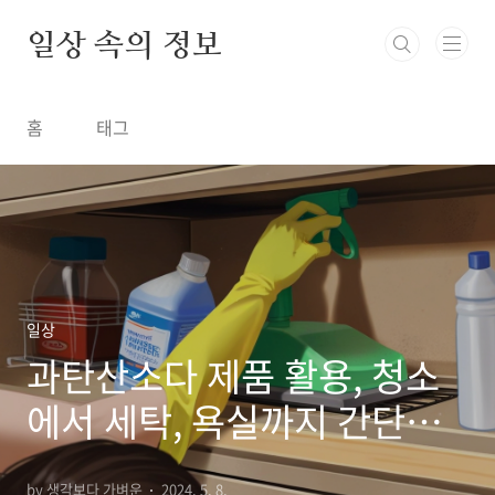
본문 바로가기
일상 속의 정보
홈
태그
일상
과탄산소다 제품 활용, 청소
에서 세탁, 욕실까지 간단하
게 정리
by 생각보다 가벼운
2024. 5. 8.