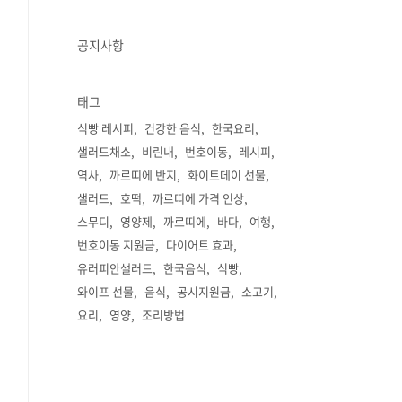
공지사항
태그
식빵 레시피
건강한 음식
한국요리
샐러드채소
비린내
번호이동
레시피
역사
까르띠에 반지
화이트데이 선물
샐러드
호떡
까르띠에 가격 인상
스무디
영양제
까르띠에
바다
여행
번호이동 지원금
다이어트 효과
유러피안샐러드
한국음식
식빵
와이프 선물
음식
공시지원금
소고기
요리
영양
조리방법