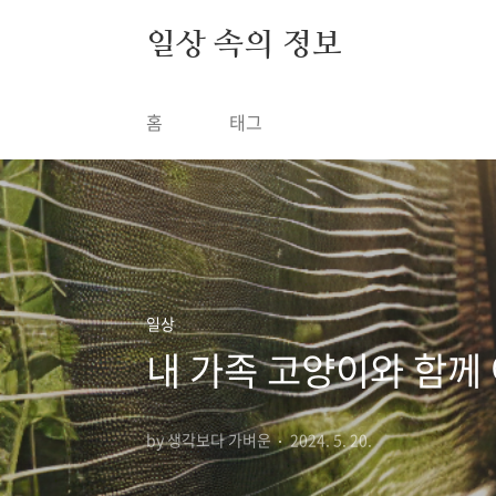
본문 바로가기
일상 속의 정보
홈
태그
일상
내 가족 고양이와 함께
by 생각보다 가벼운
2024. 5. 20.